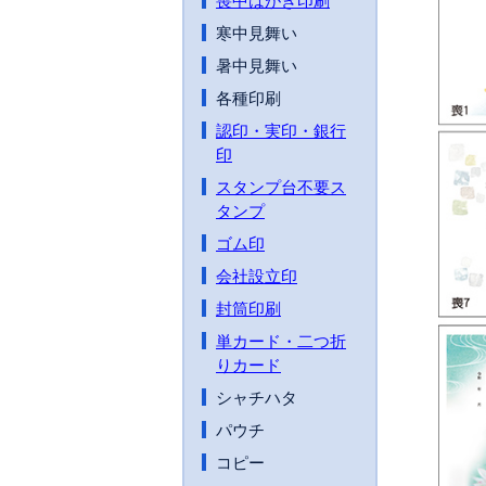
喪中はがき印刷
寒中見舞い
暑中見舞い
各種印刷
認印・実印・銀行
印
スタンプ台不要ス
タンプ
ゴム印
会社設立印
封筒印刷
単カード・二つ折
りカード
シャチハタ
パウチ
コピー