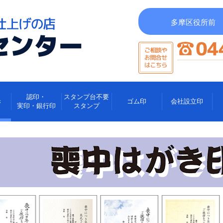
多摩区役所前
認印・
スタンプ台不要
き
ゴム印
会社設立印
実印・銀行印
スタンプ