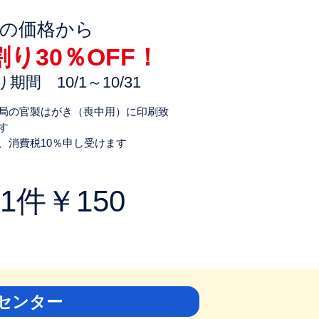
記の価格から
割り30％OFF！
期間 10/1～10/31
局の官製はがき（喪中用）に印刷致
す
、消費税10％申し受けます
件￥150
センター