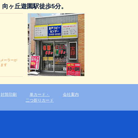
！向ヶ丘遊園駅徒歩5分。
のメーラーが
します
封筒印刷
単カード・
会社案内
二つ折りカード