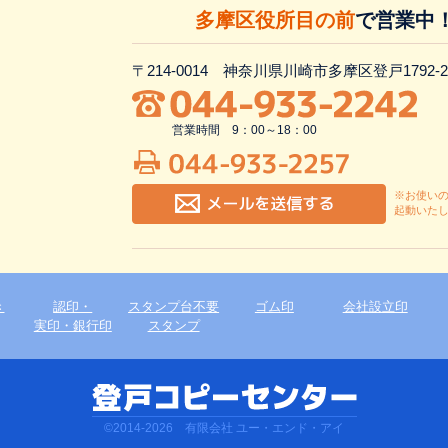
多摩区役所目の前
で営業中
〒214-0014 神奈川県川崎市多摩区登戸1792-2
営業時間 9：00～18：00
※お使い
起動いた
き
認印・
スタンプ台不要
ゴム印
会社設立印
実印・銀行印
スタンプ
©2014-2026 有限会社 ユー・エンド・アイ